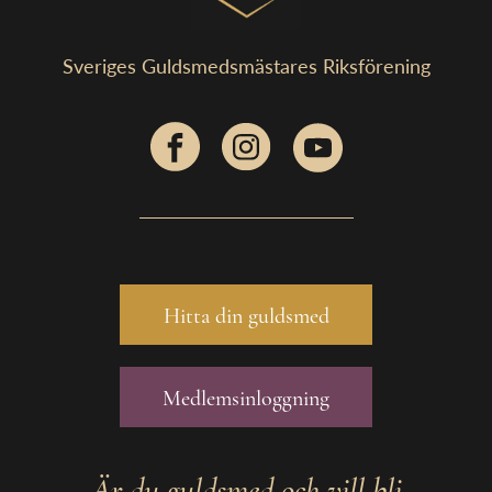
Sveriges Guldsmedsmästares Riksförening
Hitta din guldsmed
Medlemsinloggning
Är du guldsmed och vill bli