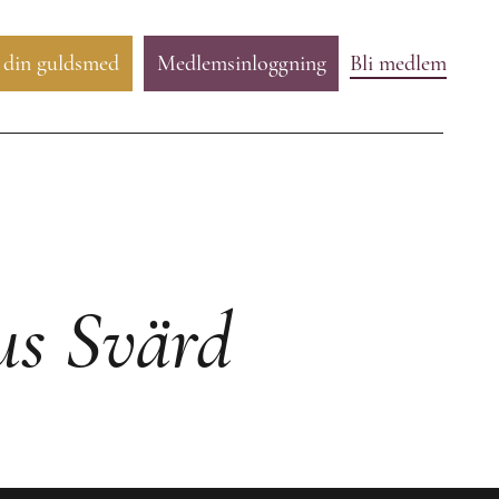
 din guldsmed
Medlemsinloggning
Bli medlem
us Svärd