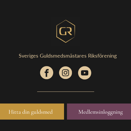
Sveriges Guldsmedsmästares Riksförening
Hitta din guldsmed
Medlemsinloggning