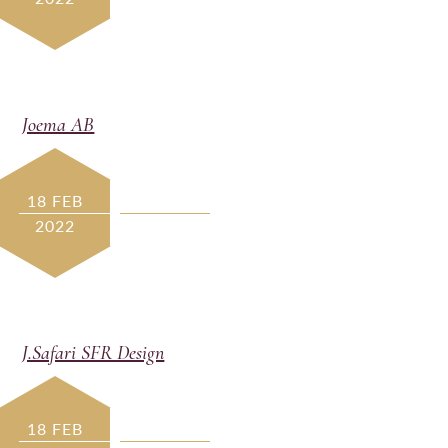
Joema AB
18 FEB
2022
J.Safari SFR Design
18 FEB