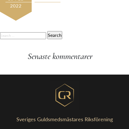
2022
SEARCH
FOR:
Senaste kommentarer
Sveriges Guldsmedsmästares Riksförening